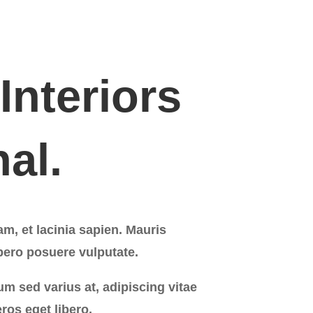
nteriors
al.
, et lacinia sapien. Mauris
bero posuere vulputate.
tum sed varius at, adipiscing vitae
os eget libero.