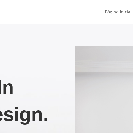
Página Inicial
In
esign.