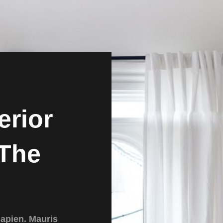
erior
The
sapien. Mauris