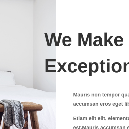
We Make I
Exception
Mauris non tempor quam
accumsan eros eget li
Etiam elit elit, elemen
est.Mauris accumsan er